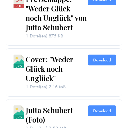
"Weder Glück
noch Unglück" von
Jutta Schubert
1 Datei(en)
875 KB
Cover: "Weder
Download
Glück noch
Unglück"
1 Datei(en)
2.16 MB
Jutta Schubert
Download
(Foto)
1 Datei(en)
3.58 MB