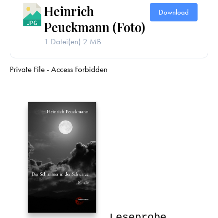
Heinrich
Download
Peuckmann (Foto)
1 Datei(en)
2 MB
Private File - Access Forbidden
Leseprobe