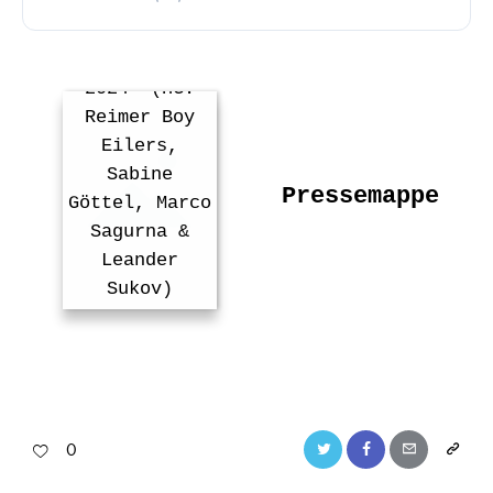
Pressemappe
zu „Die
Lyrikkarawane
2024“ (HG:
Reimer Boy
Eilers,
Sabine
Pressemappe
Göttel, Marco
Sagurna &
Leander
Sukov)
0