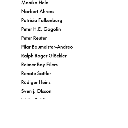
Monika Held
Norbert Ahrens
Patricia Falkenburg
Peter H.E. Gogolin
Peter Reuter
Pilar Baumeister-Andreo
Ralph Roger Glöckler
Reimer Boy Eilers
Renate Sattler
Rüdiger Heins
Sven j. Olsson
Ulrike Zeidler
Vera Botterbusch
Kunst
Kurzgeschichten