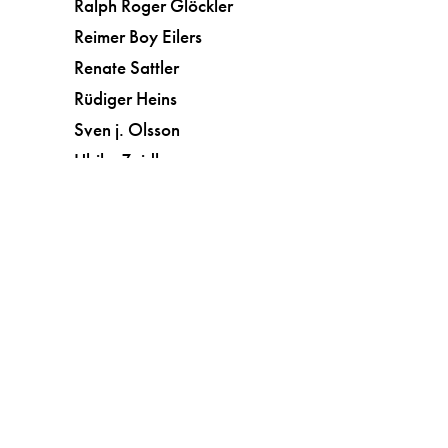
Ralph Roger Glöckler
Reimer Boy Eilers
Renate Sattler
Rüdiger Heins
Sven j. Olsson
Ulrike Zeidler
Vera Botterbusch
Kunst
Kurzgeschichten
Liebe
Literatur
Literatur in der Diskussion
literatur fetzen
Lyrik