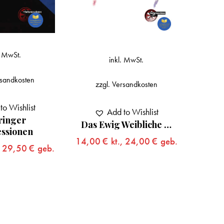
. MwSt.
inkl. MwSt.
sandkosten
z
zzgl.
Versandkosten
to Wishlist
Add to Wishlist
ringer
T
Das Ewig Weibliche …
ssionen
17,0
14,00
€
kt.,
24,00
€
geb.
,
29,50
€
geb.