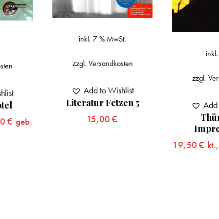
inkl. 7 % MwSt.
inkl
zzgl.
Versandkosten
sten
zzgl.
Ver
Add to Wishlist
hlist
Literatur Fetzen 5
Add 
tel
Thü
15,00
€
00
€
geb.
Impre
19,50
€
kt.