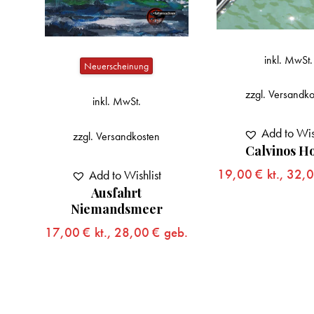
inkl. MwSt.
Neuerscheinung
zzgl.
Versandko
inkl. MwSt.
Add to Wis
zzgl.
Versandkosten
Calvinos Ho
5:
19,00
€
kt.,
32,
Add to Wishlist
Ausfahrt
eb.
Niemandsmeer
17,00
€
kt.,
28,00
€
geb.