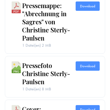
Pressemappe:
Download
"Abrechnung in
Sagres" von
Christine Sterly-
Paulsen
1 Datei(en)
2 MB
Pressefoto
Download
Christine Sterly-
Paulsen
1 Datei(en)
8 MB
Cover:
Download