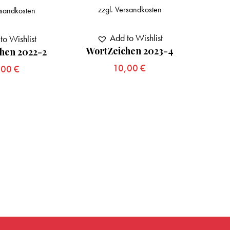
zzgl.
Versandkosten
sandkosten
z
Add to Wishlist
to Wishlist
WortZeichen 2023-4
hen 2022-2
Wor
10,00
€
,00
€