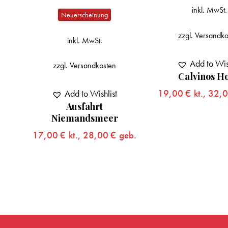
inkl. MwSt.
Neuerscheinung
zzgl.
Versandko
inkl. MwSt.
Add to Wis
zzgl.
Versandkosten
Calvinos Ho
5:
19,00
€
kt.,
32,
Add to Wishlist
Ausfahrt
eb.
Niemandsmeer
17,00
€
kt.,
28,00
€
geb.