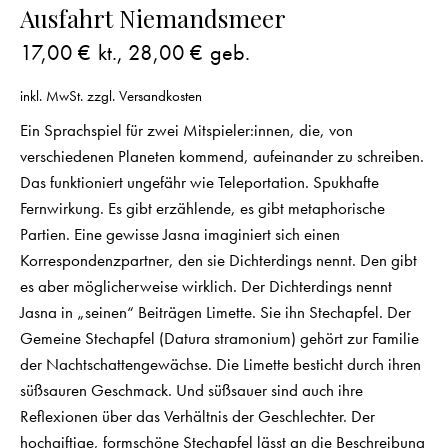
Ausfahrt Niemandsmeer
17,00
€
kt.,
28,00
€
geb.
inkl. MwSt.
zzgl.
Versandkosten
Ein Sprachspiel für zwei Mitspieler:innen, die, von
verschiedenen Planeten kommend, aufeinander zu schreiben.
Das funktioniert ungefähr wie Teleportation. Spukhafte
Fernwirkung. Es gibt erzählende, es gibt metaphorische
Partien. Eine gewisse Jasna imaginiert sich einen
Korrespondenzpartner, den sie Dichterdings nennt. Den gibt
es aber möglicherweise wirklich. Der Dichterdings nennt
Jasna in „seinen“ Beiträgen Limette. Sie ihn Stechapfel. Der
Gemeine Stechapfel (Datura stramonium) gehört zur Familie
der Nachtschattengewächse. Die Limette besticht durch ihren
süßsauren Geschmack. Und süßsauer sind auch ihre
Reflexionen über das Verhältnis der Geschlechter. Der
hochgiftige, formschöne Stechapfel lässt an die Beschreibung