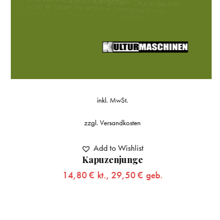
inkl. MwSt.
zzgl.
Versandkosten
Add to Wishlist
Kapuzenjunge
14,80
€
kt.,
29,50
€
geb.