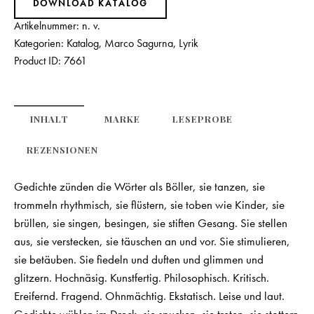
DOWNLOAD KATALOG
Artikelnummer:
n. v.
Kategorien:
Katalog
,
Marco Sagurna
,
Lyrik
Product ID:
7661
INHALT
MARKE
LESEPROBE
REZENSIONEN
Gedichte zünden die Wörter als Böller, sie tanzen, sie
trommeln rhythmisch, sie flüstern, sie toben wie Kinder, sie
brüllen, sie singen, besingen, sie stiften Gesang. Sie stellen
aus, sie verstecken, sie täuschen an und vor. Sie stimulieren,
sie betäuben. Sie fiedeln und duften und glimmen und
glitzern. Hochnäsig. Kunstfertig. Philosophisch. Kritisch.
Ereifernd. Fragend. Ohnmächtig. Ekstatisch. Leise und laut.
Gedichte wühlen im Dreck, sie spucken, sie treten, sie stottern