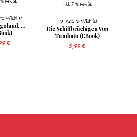
7 % MwSt.
inkl. 7 % MwSt.
z
to Wishlist
Add to Wishlist
goland, …
Die Schiffbrüchigen Von
Book)
Mit 
Tumbatu (eBook)
Das
,99
€
5,99
€
Guad
20,0