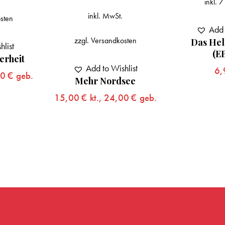
inkl. 
inkl. MwSt.
sten
Add 
zzgl.
Versandkosten
Das Hel
hlist
(e
erheit
Add to Wishlist
6
00
€
geb.
Mehr Nordsee
15,00
€
kt.,
24,00
€
geb.