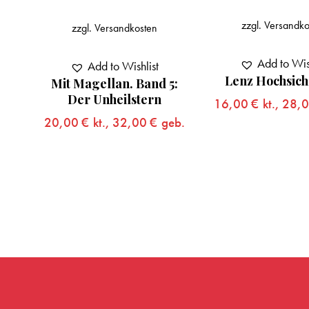
zzgl.
Versandko
zzgl.
Versandkosten
Add to Wis
Add to Wishlist
Lenz Hochsich
Mit Magellan. Band 5:
Von
Der Unheilstern
16,00
€
kt.,
28,
20,00
€
kt.,
32,00
€
geb.
eb.