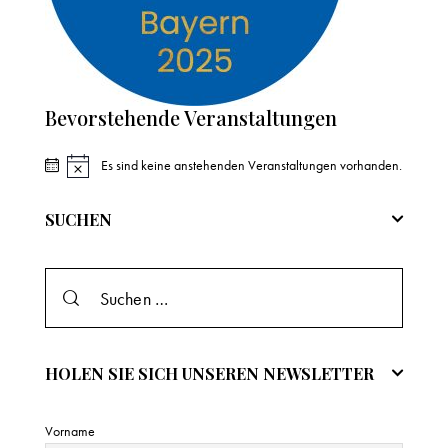
Bevorstehende Veranstaltungen
Es sind keine anstehenden Veranstaltungen vorhanden.
H
i
n
SUCHEN
w
e
i
s
HOLEN SIE SICH UNSEREN NEWSLETTER
Vorname