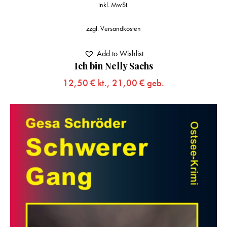
inkl. MwSt.
zzgl.
Versandkosten
Add to Wishlist
Ich bin Nelly Sachs
12,50
€
kt.,
21,00
€
geb.