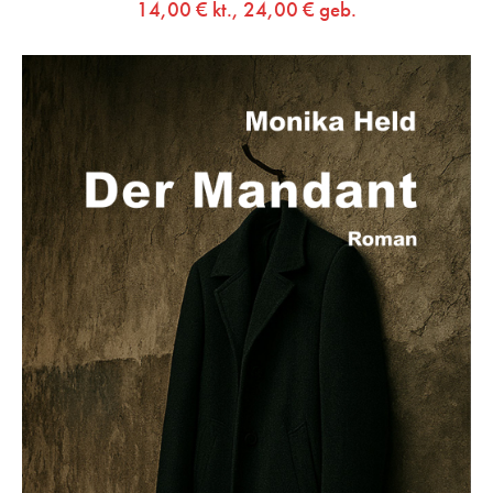
14,00
€
kt.,
24,00
€
geb.