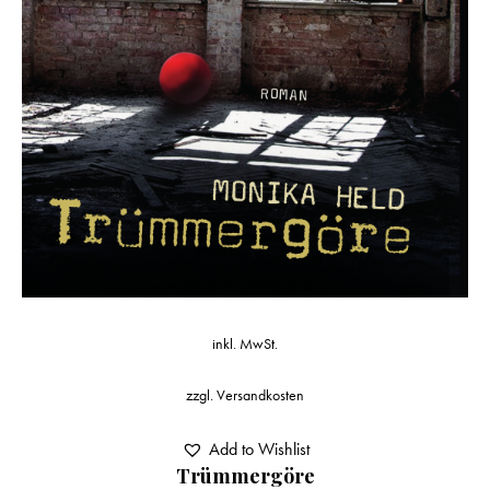
inkl. MwSt.
zzgl.
Versandkosten
Add to Wishlist
Trümmergöre