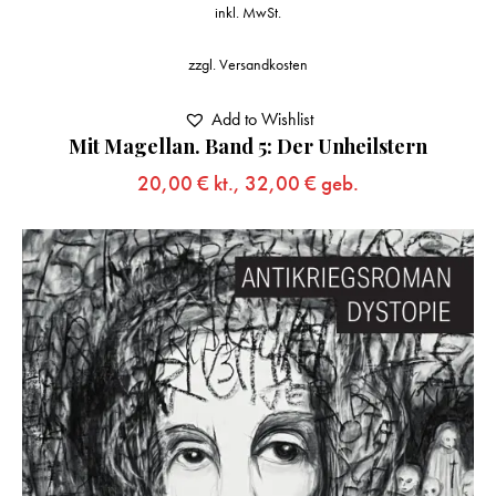
inkl. MwSt.
zzgl.
Versandkosten
Add to Wishlist
Mit Magellan. Band 5: Der Unheilstern
20,00
€
kt.,
32,00
€
geb.