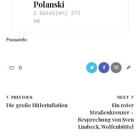
Polanski
1 Datei(en)
272
kB
Presseinfo
0
PREVIOUS
NEXT
Die große Hitlerinflation
Ein roter
Straßenkreuzer –
Besprechung von Sven
Limbeck, Wolfenbüttel