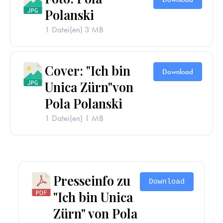
Polanski
1 Datei(en)
3 MB
Cover: "Ich bin
Download
Unica Zürn"von
Pola Polanski
1 Datei(en)
1 MB
Presseinfo zu
Download
"Ich bin Unica
Zürn" von Pola